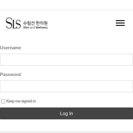
홈
Log In
Register
Username
Password
Keep me signed in
Log In