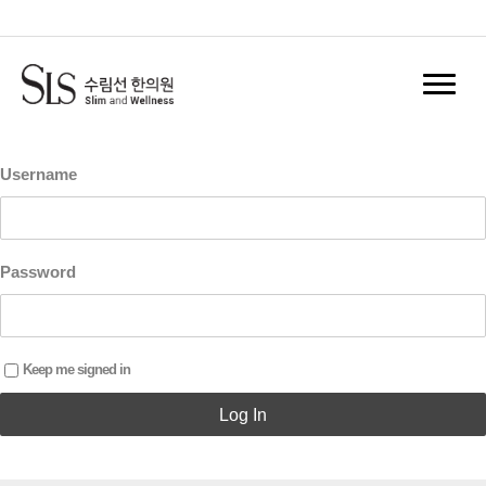
홈
Log In
Register
Username
Password
Keep me signed in
Log In