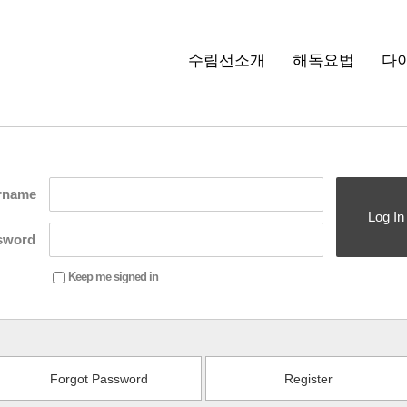
수림선소개
해독요법
다
rname
Log In
sword
Keep me signed in
Forgot Password
Register