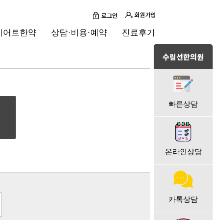
이어트한약
상담·비용·예약
진료후기
수림선한의원
빠른상담
온라인상담
카톡상담