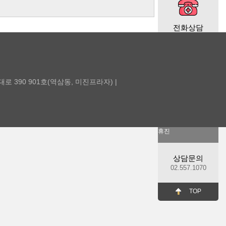
전화상담
월·수·금
10:30-20:00
화·목
남대로 390 901호(역삼동, 미진프라자) |
10:30-19:00
점심시간
12:30-14:00
토,일,공휴일
휴진
상담문의
02.557.1070
TOP