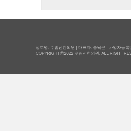
상호명: 수림선한의원 | 대표자: 송낙근 | 사업자등록번호: 2
COPYRIGHTⒸ2022 수림선한의원. ALL RIGHT RES