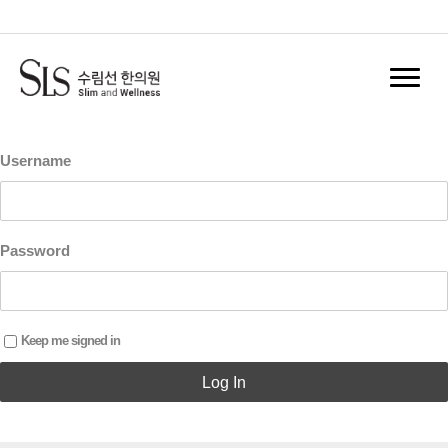
홈
Log In
Register
Username
Password
Keep me signed in
Log In