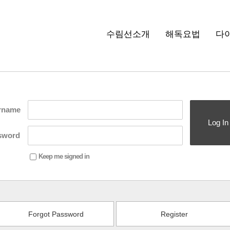
수림선소개
해독요법
다
rname
Log In
sword
Keep me signed in
Forgot Password
Register