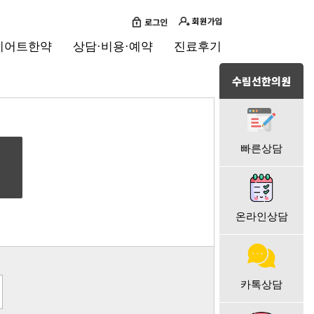
이어트한약
상담·비용·예약
진료후기
수림선한의원
빠른상담
온라인상담
카톡상담