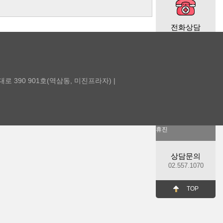
전화상담
월·수·금
10:30-20:00
화·목
남대로 390 901호(역삼동, 미진프라자) |
10:30-19:00
점심시간
12:30-14:00
토,일,공휴일
휴진
상담문의
02.557.1070
TOP