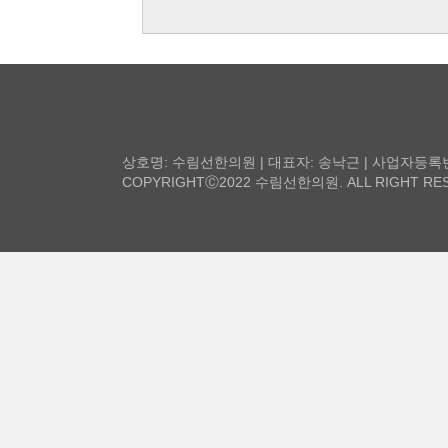
상호명: 수림선한의원 | 대표자: 송낙근 | 사업자등록번호: 2
COPYRIGHTⒸ2022 수림선한의원. ALL RIGHT RES