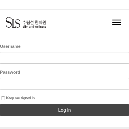
홈
Log In
Register
Username
Password
Keep me signed in
Log In