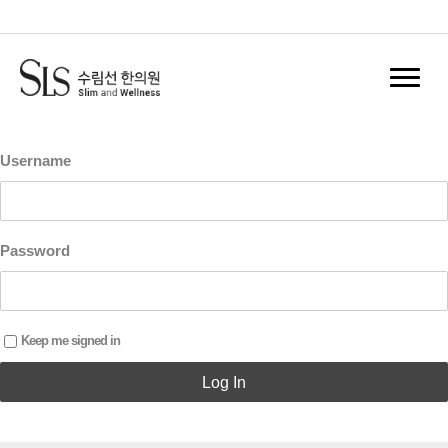
홈
Log In
Register
Username
Password
Keep me signed in
Log In