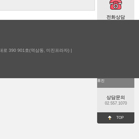
전화상담
월·수·금
10:30-20:00
화·목
남대로 390 901호(역삼동, 미진프라자) |
10:30-19:00
점심시간
12:30-14:00
토,일,공휴일
휴진
상담문의
02.557.1070
TOP