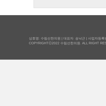
상호명: 수림선한의원 | 대표자: 송낙근 | 사업자등록번호: 2
COPYRIGHTⒸ2022 수림선한의원. ALL RIGHT RES