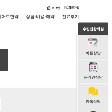
이어트한약
상담·비용·예약
진료후기
수림선한의원
빠른상담
온라인상담
카톡상담