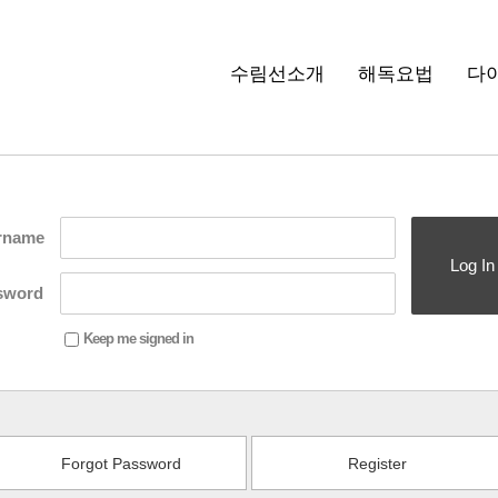
수림선소개
해독요법
다
rname
Log In
sword
Keep me signed in
Forgot Password
Register