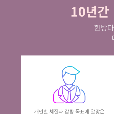
10년간
한방다
개인별 체질과 감량 목표에 알맞은