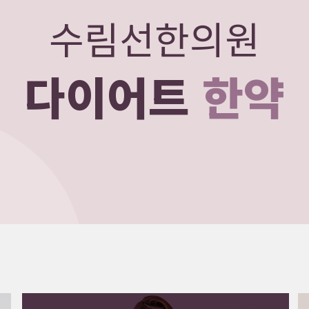
수림선한의원
다이어트
한약