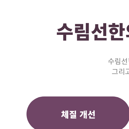
수림선한
수림선
그리고
체질 개선